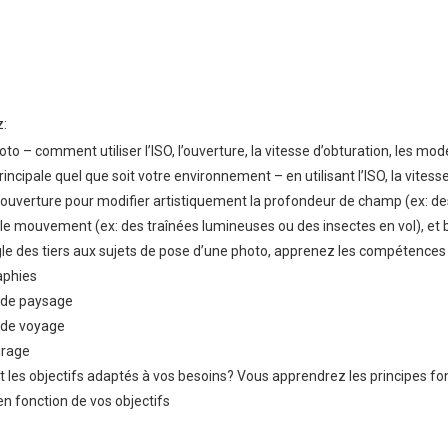
z
:
oto – comment utiliser l’ISO, l’ouverture, la vitesse d’obturation, les mode
rincipale quel que soit votre environnement – en utilisant l’ISO, la vitesse
l’ouverture pour modifier artistiquement la profondeur de champ (ex: des 
 le mouvement (ex: des traînées lumineuses ou des insectes en vol), et 
le des tiers aux sujets de pose d’une photo, apprenez les compétences e
aphies
 de paysage
 de voyage
irage
nt les objectifs adaptés à vos besoins? Vous apprendrez les principes fo
en fonction de vos objectifs