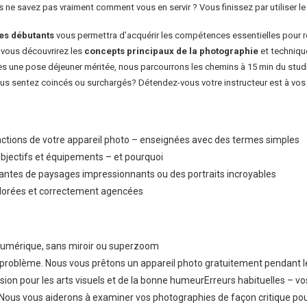
 ne savez pas vraiment comment vous en servir ? Vous finissez par utiliser 
les débutants
vous permettra d’acquérir les compétences essentielles pour ré
, vous découvrirez les
concepts principaux de la photographie
et techniqu
rès une pose déjeuner méritée, nous parcourrons les chemins à 15 min du studi
ous sentez coincés ou surchargés? Détendez-vous votre instructeur est à vos 
nctions de votre appareil photo – enseignées avec des termes simples
objectifs et équipements – et pourquoi
ntes de paysages impressionnants ou des portraits incroyables
olorées et correctement agencées
 numérique, sans miroir ou superzoom
problème. Nous vous prêtons un appareil photo gratuitement pendant le cou
ssion pour les arts visuels et de la bonne humeurErreurs habituelles – 
 Nous vous aiderons à examiner vos photographies de façon critique po